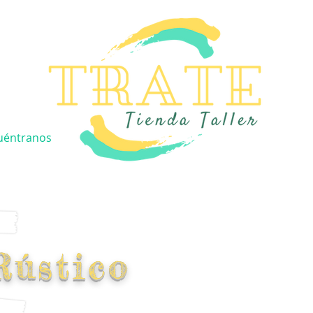
TRATE
uéntranos
Rústico