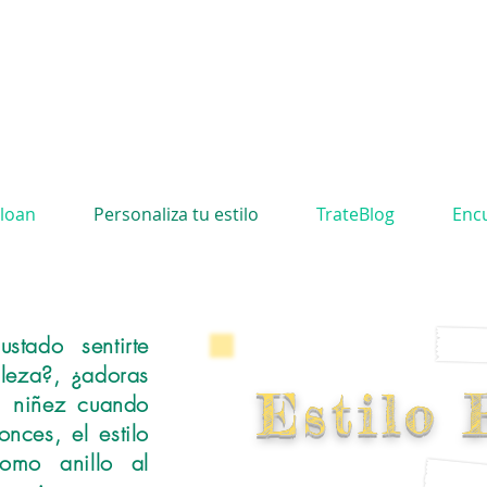
Sloan
Personaliza tu estilo
TrateBlog
Enc
stado sentirte
aleza?, ¿adoras
Estilo 
a niñez cuando
onces, el estilo
como anillo al