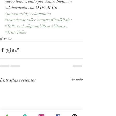
nuevo tono creado por Annie Sloan en 
colaboración con OXFAM UK.
#fairsaturday
#chalkpaint
#tratetiendataller
#talleresChalkPaint
#Tallereschalkpaintbilbao
#bihotzez
#TrateTaller
Eventos
Entradas recientes
Ver todo