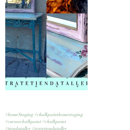
#homeStaging
#chalkpainthomestaging
#cursoschalkpaint
#chalkpaint
#tiendataller
#tratetiendataller