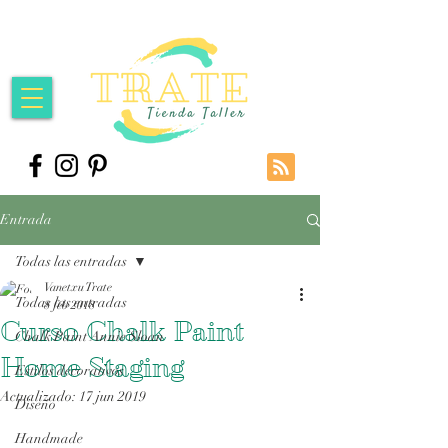
Entrada
Todas las entradas
Vanetxu Trate
Todas las entradas
8 feb 2018
Curso Chalk Paint
Chalk Paint Annie Sloan
Home Staging
Estilos decorativos
Actualizado:
17 jun 2019
Diseño
Handmade