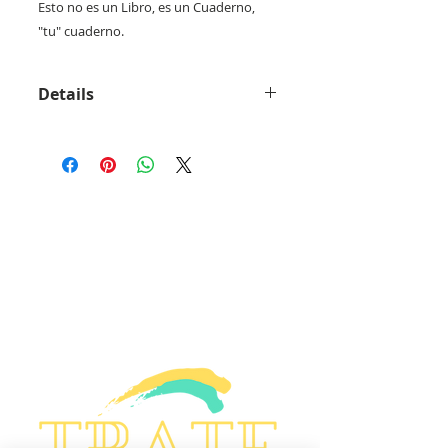
Esto no es un Libro, es un Cuaderno, 
"tu" cuaderno.
Details
Cuando Annie estudiaba en la
Escuela de Arte, le sugirieron y
enseñaron a mantener un
cuaderno de bocetos. Lo usó para
recoger y llevar sus notas de los
colores, las fotos de piezas
arrancadas de revistas, y para
hacer sus patrones. Es algo que
todavía hoy sigue haciéndo, sus
cuadernos son increíbles! Este
cuaderno es para que lo utilicemos
de la misma manera. Para
planificar la paleta de colores de
una habitación, plantear muebles,
dibujar pequeños bocetos. Tiene
unas solapas para recoger y