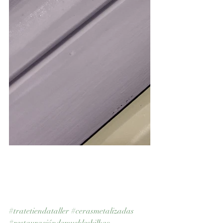
#tratetiendataller
#cerasmetalizadas
#restauracióndemueblesbilbao