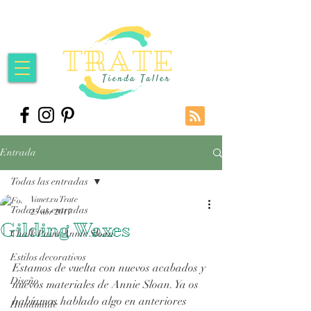
Entrada
Todas las entradas
Vanetxu Trate
Todas las entradas
25 abr 2017
Gilding Waxes
Chalk Paint Annie Sloan
Estilos decorativos
Estamos de vuelta con nuevos acabados y 
Diseño
nuevos materiales de Annie Sloan. Ya os 
habíamos hablado algo en anteriores 
Handmade