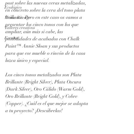
post sobre las nuevas ceras metalizadas, 
Ecológico
en concreto sobre la cera del tono plata 
brillante. Pero en este caso os vamos a 
Mama Kitenge
presentar los cinco tonos con los que 
Talleres creativos
ampliar, aún más si cabe, las 
Eventos
posibilidades de acabados con Chalk 
Paint™ Annie Sloan y sus productos 
para que ese mueble o rincón de la casa 
luzca único y especial. 
Los cinco tonos metalizados son Plata 
Brillante (Bright Silver), Plata Oscura 
(Dark Silver), Oro Cálido (Warm Gold), 
Oro Brillante (Bright Gold), y Cobre 
(Copper). ¿Cuál es el que mejor se adapta 
a tu proyecto? ¡Descúbrelas!