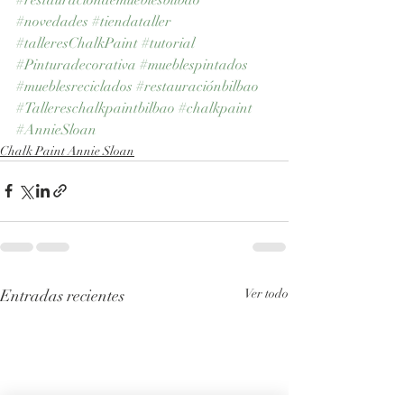
#novedades
#tiendataller
#talleresChalkPaint
#tutorial
#Pinturadecorativa
#mueblespintados
#mueblesreciclados
#restauraciónbilbao
#Tallereschalkpaintbilbao
#chalkpaint
#AnnieSloan
Chalk Paint Annie Sloan
Entradas recientes
Ver todo